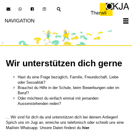
M
W
Fa
In
ail
hatsap
ceboo
stagra
NAVIGATION
p
k
m
Wir unterstützen dich gerne
Hast du eine Frage bezüglich, Familie, Freundschaft, Liebe
oder Sexualität?
Brauchst du Hilfe in der Schule, beim Bewerbungen oder im
Beruf?
Oder möchtest du einfach einmal mit jemanden
Aussenstehenden reden?
... Wir sind für dich da und unterstützen dich bei deinem Anliegen!
Sprich uns im Jugi an, erreiche uns telefonisch oder schreib uns eine
Mail/ein Whatsapp. Unsere Daten findest du
hier
.