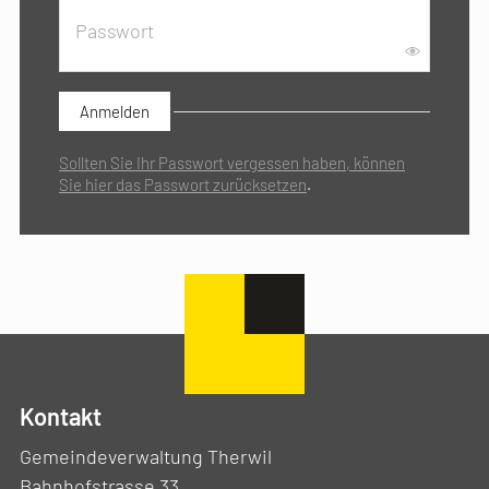
Passwort
*
Anmelden
Sollten Sie Ihr Passwort vergessen haben, können
Sie hier das Passwort zurücksetzen
.
Kontakt
Gemeindeverwaltung Therwil
Bahnhofstrasse 33