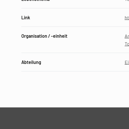
Link
ht
Organisation / -einheit
A
To
Abteilung
E