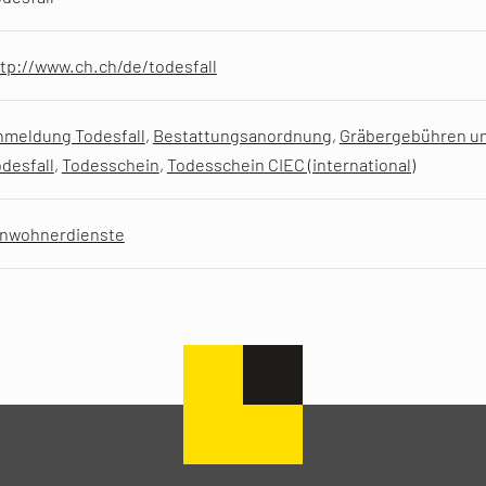
tp://www.ch.ch/de/todesfall
nmeldung Todesfall
,
Bestattungsanordnung
,
Gräbergebühren u
desfall
,
Todesschein
,
Todesschein CIEC (international)
inwohnerdienste