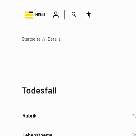
MENÜ
Startseite
Details
Todesfall
Rubrik
P
Lebensthema
To