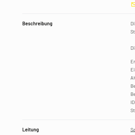
Beschreibung
D
St
Di
Em
E
AH
B
B
I
S
Leitung