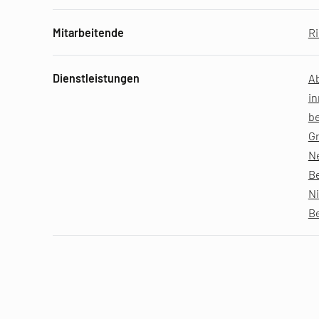
Mitarbeitende
Ri
Dienstleistungen
A
in
b
G
N
B
N
B