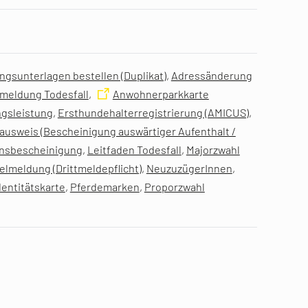
gsunterlagen bestellen (Duplikat)
,
Adressänderung
meldung Todesfall
,
Anwohnerparkkarte
gsleistung
,
Ersthundehalterregistrierung (AMICUS)
,
usweis (Bescheinigung auswärtiger Aufenthalt /
nsbescheinigung
,
Leitfaden Todesfall
,
Majorzwahl
lmeldung (Drittmeldepflicht)
,
NeuzuzügerInnen
,
dentitätskarte
,
Pferdemarken
,
Proporzwahl