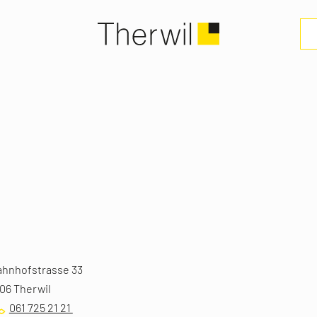
ahnhofstrasse 33
06 Therwil
061 725 21 21