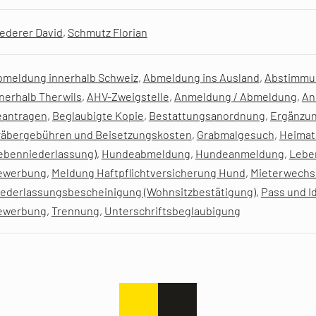
ederer David
,
Schmutz Florian
bmeldung innerhalb Schweiz
,
Abmeldung ins Ausland
,
Abstimmun
nerhalb Therwils
,
AHV-Zweigstelle
,
Anmeldung / Abmeldung
,
An
eantragen
,
Beglaubigte Kopie
,
Bestattungsanordnung
,
Ergänzun
räbergebühren und Beisetzungskosten
,
Grabmalgesuch
,
Heimata
ebenniederlassung)
,
Hundeabmeldung
,
Hundeanmeldung
,
Lebe
ewerbung
,
Meldung Haftpflichtversicherung Hund
,
Mieterwechse
iederlassungsbescheinigung (Wohnsitzbestätigung)
,
Pass und I
ewerbung
,
Trennung
,
Unterschriftsbeglaubigung