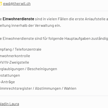
ewd@therwil.ch
ie
Einwohnerdienste
sind in vielen Fällen die erste Anlaufstell
ellung innerhalb der Verwaltung ein.
e Einwohnerdienste sind für folgende Hauptaufgaben zuständig
pfang / Telefonzentrale
inwohnerkontrolle
V/IV-Zweigstelle
eglaubigungen / Bescheinigungen
estattungen
D-Anträge
timmrechtsregister / Abstimmungen / Wahlen
Saladin Laura